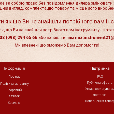
ає за собою право без повідомлення дилера змінювати 
шній вигляд, комплектацію товару та місце його виробн
и як що Ви не знайшли потрібного вам ін
ак, що Ви не знайшли потрібного вам інструменту - зате
38 (098) 294 65 66 або напишіть нам
mix.instrument21
Ми впевнені що зможемо Вам допомогти!
Інформація
Підтримка
Про нас
FAQ
Публічна оферта,
Політика магазину
Угода користувача
Зворотній
Доставка,
зв'язок
Повернення товар
Корисне