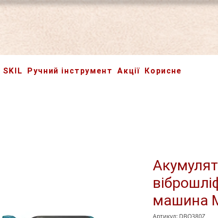
SKIL
Ручний інструмент
Акції
Корисне
Акумулят
віброшлі
машина M
Артикул: DBO380Z