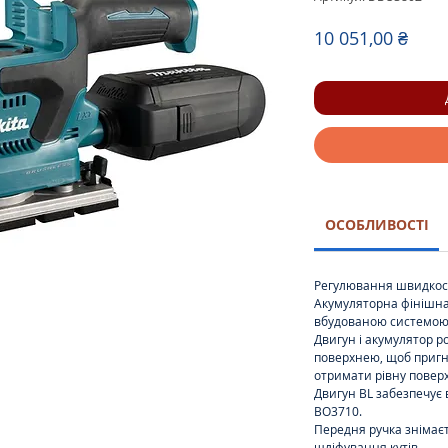
Ціна
10 051,00 ₴
ОСОБЛИВОСТІ
Регулювання швидкос
Акумуляторна фінішн
вбудованою системою
Двигун і акумулятор 
поверхнею, щоб пригн
отримати рівну повер
Двигун BL забезпечує 
BO3710.
Передня ручка знімаєт
шліфування кутів