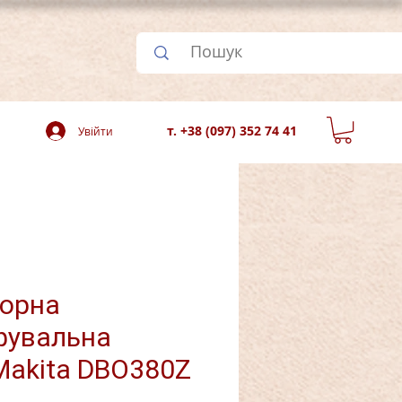
т. +38 (097) 352 74 41
Увійти
орна
фувальна
akita DBO380Z