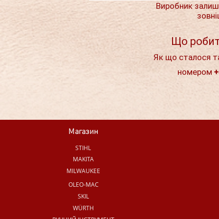
Виробник залиш
зовні
Що робит
Як що сталося т
номером +
Магазин
STIHL
MAKITA
MILWAUKEE
OLEO-MAC
SKIL
WÜRTH