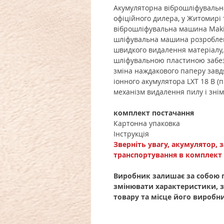
Акумуляторна віброшліфувальн
офіційного дилера, у Житомирі
віброшліфувальна машина Maki
шліфувальна машина розроблен
швидкого видалення матеріалу, 
шліфувальною пластиною забез
зміна наждакового паперу завдя
іонного акумулятора LXT 18 В (
механізм видалення пилу і зні
комплект постачання
Картонна упаковка
Інструкція
Зверніть увагу, акумулятор, 
транспортування в комплект 
Виробник залишає за собою 
змінювати характеристики, 
товару та місце його виробн