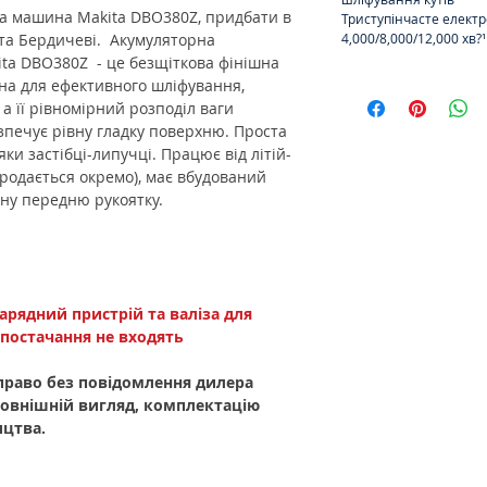
а машина Makita DBO380Z, придбати в
Триступінчасте елект
 та Бердичеві. Акумуляторна
4,000/8,000/12,000 хв?¹
ta DBO380Z - це безщіткова фінішна
а для ефективного шліфування,
а її рівномірний розподіл ваги
печує рівну гладку поверхню. Проста
ки застібці-липучці. Працює від літій-
продається окремо), має вбудований
мну передню рукоятку.
зарядний пристрій та валіза для
постачання не входять
право без повідомлення дилера
зовнішній вигляд, комплектацію
ицтва.