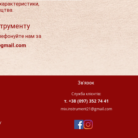
характеристики,
ицтва.
струменту
лефонуйте нам за
@gmail.com
Зв'язок
Служба клієнтів:
т. +38 (097) 352 74 41
.
mix.instrument21@gmail.com
у