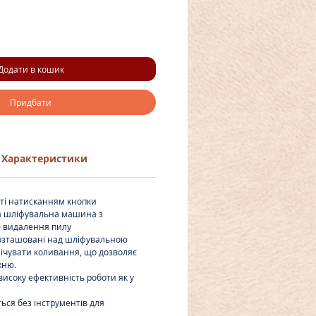
Додати в кошик
Придбати
Характеристики
ті натисканням кнопки
а шліфувальна машина з
 видалення пилу
розташовані над шліфувальною
ічувати коливання, що дозволяє
хню.
високу ефективність роботи як у
ься без інструментів для