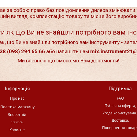
ає за собою право без повідомлення дилера змінювати 
шній вигляд, комплектацію товару та місце його виробн
и як що Ви не знайшли потрібного вам ін
ак, що Ви не знайшли потрібного вам інструменту - зате
38 (098) 294 65 66 або напишіть нам
mix.instrument21
Ми впевнені що зможемо Вам допомогти!
Інформація
Підтримка
Про нас
FAQ
Публічна оферта,
Політика магазину
Угода користувача
Зворотній
Доставка,
зв'язок
Повернення товар
Корисне