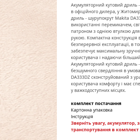
Акумуляторний кутовий дриль -
в офіційного дилера, у Житоми
дриль - шурупокрут Makita DA
використанні перемикачем, сві
патроном з однією втулкою для 
рукою. Компактна конструкція в
безперервної експлуатації, в т
забезпечує максимальну зручн
користувача і надаючи більши
Акумуляторний кутовий дриль -
безшумного свердління в умова
DA333DZ сконструйований з ур
користувача комфорту і має сп
у важкодоступних місцях.
комплект постачання
Картонна упаковка
Інструкція
Зверніть увагу, акумулятор, 
транспортування в комплект 