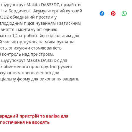
 шурупокрут Makita DA333DZ, придбати
рі та Бердичеві. Акумуляторний кутовий
333DZ обладнаний простим у
тлодіодним підсвічуванням і затискним
зняття і монтажу біт однією
агою 1,2 кг робить його ідеальним для
ой час як прогумована м'яка рукоятка
ість, знижуючи стомлюваність
й контроль над пристроєм.
 шурупокрут Makita DA333DZ для
х обмеженого простору. Інструмент
ахуванням призначеного для
еціальну форму для виконання завдань
зарядний пристрій та валіза для
постачання не входять