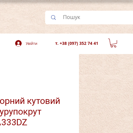
т. +38 (097) 352 74 41
Увійти
орний кутовий
шурупокрут
A333DZ