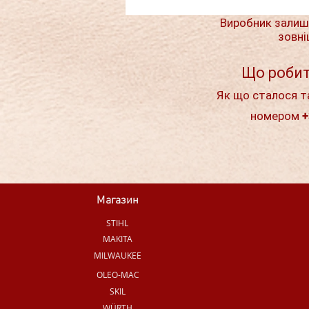
Виробник залиш
зовні
Що робит
Як що сталося т
номером +
Магазин
STIHL
MAKITA
MILWAUKEE
OLEO-MAC
SKIL
WÜRTH