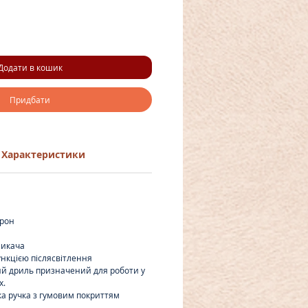
Додати в кошик
Придбати
Характеристики
рон
микача
ункцією післясвітлення
й дриль призначений для роботи у
х.
ка ручка з гумовим покриттям