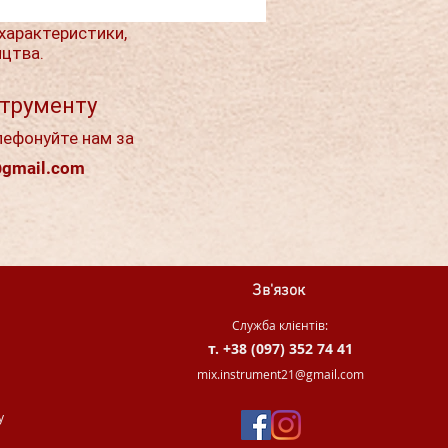
характеристики,
ицтва.
струменту
лефонуйте нам за
@gmail.com
Зв'язок
Служба клієнтів:
т. +38 (097) 352 74 41
.
mix.instrument21@gmail.com
у