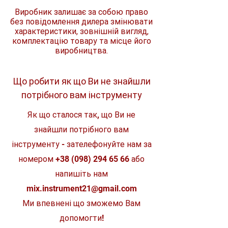
та оптимальний термін служби
Виробник залишає за собою право
Діаметр посадкового
22,23
інструменту
місця диска
мм
без повідомлення дилера змінювати
Призначений для різання
характеристики, зовнішній вигляд,
нержавіючої сталі
комплектацію товару та місце його
Товщина диска
2 мм
виробництва.
Вид диску
WA46R
Що робити як що Ви не знайшли
Максимальна частота
6.650
обертів за хвилину
хв-1
потрібного вам інструменту
Як що сталося так, що Ви не
знайшли потрібного вам
інструменту - зателефонуйте нам за
номером
+38 (098) 294 65 66
або
напишіть нам
mix.instrument21@gmail.com
Ми впевнені що зможемо Вам
допомогти!