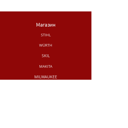
Магазин
STIHL
WÜRTH
SKIL
MAKITA
MILWAUKEE
OLEO-MAC
НОВИНКИ МАГАЗИНУ
РУЧНИЙ
ІНСТРУМЕНТ
АКЦІЇ /
РОЗПРОДАЖ