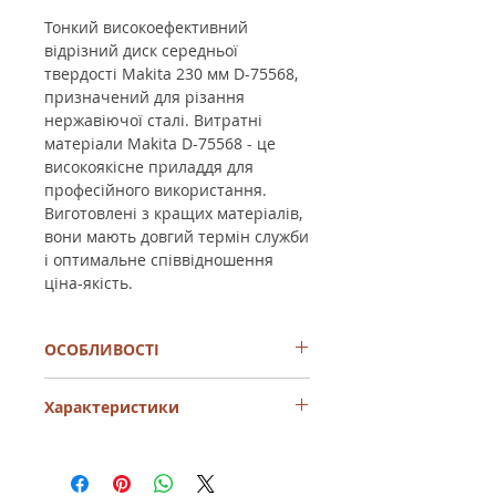
Тонкий високоефективний
відрізний диск середньої
твердості Makita 230 мм D-75568,
призначений для різання
нержавіючої сталі. Витратні
матеріали Makita D-75568 - це
високоякісне приладдя для
професійного використання.
Виготовлені з кращих матеріалів,
вони мають довгий термін служби
і оптимальне співвідношення
ціна-якість.
ОСОБЛИВОСТІ
Тонкий високоефективний
Характеристики
відрізний диск середньої твердості
Знижене навантаження двигуна,
низька витрата матеріалу,
Діаметр диска
230
енергозберігаючий відрізний диск
мм
Надзвичайно висока ефективність