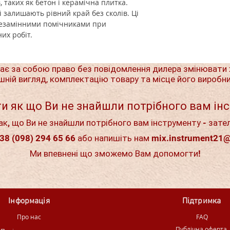
 таких як бетон і керамічна плитка.
і залишають рівний край без сколів. Ці
 незамінними помічниками при
их робіт.
ає за собою право без повідомлення дилера змінювати 
шній вигляд, комплектацію товару та місце його виробн
и як що Ви не знайшли потрібного вам ін
ак, що Ви не знайшли потрібного вам інструменту - зате
38 (098) 294 65 66 або напишіть нам
mix.instrument21
Ми впевнені що зможемо Вам допомогти!
Інформація
Підтримка
Про нас
FAQ
Публічна оферта,