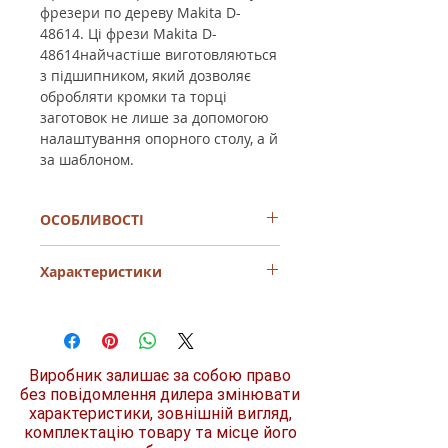
фрезери по дереву Makita D-
48614. Ці фрези Makita D-
48614найчастіше виготовляються
з підшипником, який дозволяє
обробляти кромки та торці
заготовок не лише за допомогою
налаштування опорного столу, а й
за шаблоном.
ОСОБЛИВОСТІ
Продуманий і ергономічний дизайн.
Характеристики
Надійність і тривалий термін служби.
Простота і зручність використання.
Фреза з підшипником 25,4 х12, 7х53, 7
Довжина
55,6 мм
Makita (D-48795) стане незамінним
помічником під час проведення робіт по
Ширина
22,2 мм
дереву.
Виробник залишає за собою право
Максимальна частота обертів на
без повідомлення дилера змінювати
Робоча довжина
12,7 мм
хвилину 24.000. Два ножі .
характеристики, зовнішній вигляд,
комплектацію товару та місце його
Радіус
4,8 мм