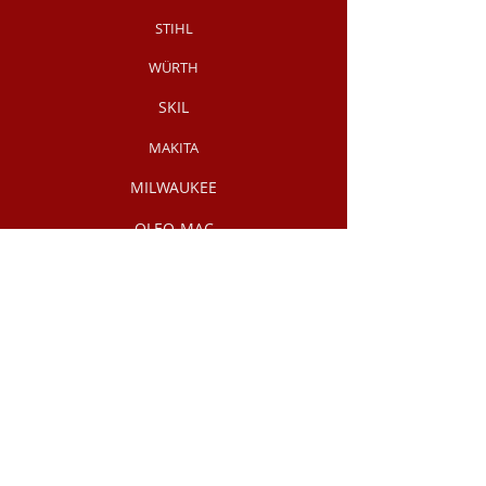
STIHL
WÜRTH
SKIL
MAKITA
MILWAUKEE
OLEO-MAC
НОВИНКИ МАГАЗИНУ
РУЧНИЙ
ІНСТРУМЕНТ
АКЦІЇ /
РОЗПРОДАЖ
Інформація
Про нас