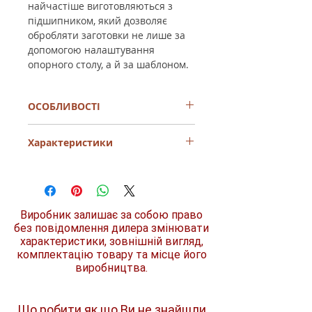
найчастіше виготовляються з
підшипником, який дозволяє
обробляти заготовки не лише за
допомогою налаштування
опорного столу, а й за шаблоном.
ОСОБЛИВОСТІ
Фреза MAKITA D-48387 найкраща для
Характеристики
заокруглення кутів. Продуманий і
ергономічний дизайн. Надійність і
тривалий термін служби. Простота і
Довжина
56,5 мм
зручність використання.
Фреза для заокруглення кутів MAKITA
Ширина
25,4 мм
D-48387 стане незамінним помічником
Виробник залишає за собою право
під час проведення робіт по дереву.
без повідомлення дилера змінювати
Робоча довжина
13,5 мм
характеристики, зовнішній вигляд,
комплектацію товару та місце його
Радіус
6,35 мм
виробництва.
Хвостовик
8 мм
Що робити як що Ви не знайшли
Діаметр
12,7 мм