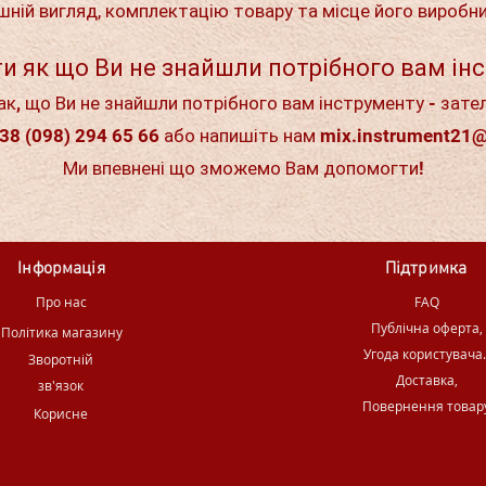
шній вигляд, комплектацію товару та місце його виробн
и як що Ви не знайшли потрібного вам ін
ак, що Ви не знайшли потрібного вам інструменту - зате
38 (098) 294 65 66 або напишіть нам
mix.instrument21
Ми впевнені що зможемо Вам допомогти!
Інформація
Підтримка
Про нас
FAQ
Публічна оферта,
Політика магазину
Угода користувача
Зворотній
Доставка,
зв'язок
Повернення товар
Корисне