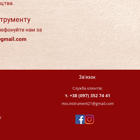
ицтва.
струменту
лефонуйте нам за
@gmail.com
Зв'язок
Служба клієнтів:
т. +38 (097) 352 74 41
.
mix.instrument21@gmail.com
у