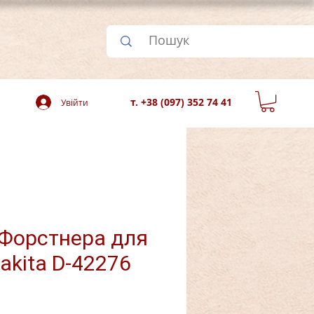
т. +38 (097) 352 74 41
Увійти
Форстнера для
akita D-42276