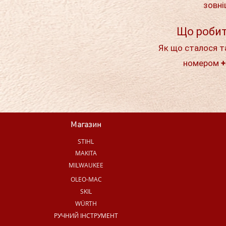
зовні
Що робит
Як що сталося т
номером +
Магазин
STIHL
MAKITA
MILWAUKEE
OLEO-MAC
SKIL
WÜRTH
РУЧНИЙ ІНСТРУМЕНТ