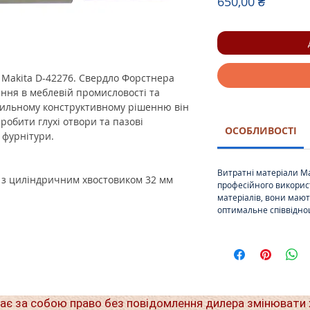
Ціна
650,00 ₴
 Makita D-42276. Свердло Форстнера
ння в меблевій промисловості та
вильному конструктивному рішенню він
робити глухі отвори та пазові
ОСОБЛИВОСТІ
 фурнітури.
Витратні матеріали Ма
 з циліндричним хвостовиком 32 мм
професійного викорис
матеріалів, вони мают
оптимальне співвідно
ає за собою право без повідомлення дилера змінювати 