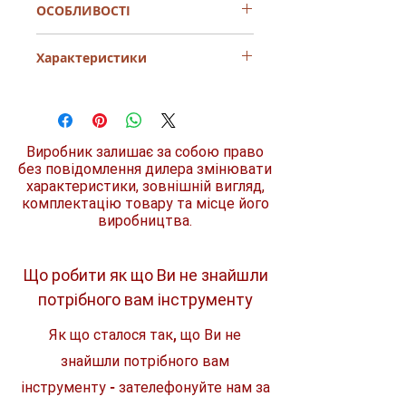
ОСОБЛИВОСТІ
Зверніть увагу, що у характеристиках
Характеристики
виробник вказує загальну довжину
свердла разом із хвостовиком!
Відповідно, робоча довжина свердла
Тип бура
спіральні
буде меншою на розмір його
хвостовика (посадки).
ID код
D-07288
Виробник залишає за собою право
без повідомлення дилера змінювати
Діаметр
16 мм
характеристики, зовнішній вигляд,
комплектацію товару та місце його
Загальна довжина
200 мм
виробництва.
Робоча довжина
130 мм
Що робити як що Ви не знайшли
Комплект
1 шт.
потрібного вам інструменту
Як що сталося так, що Ви не
знайшли потрібного вам
інструменту - зателефонуйте нам за