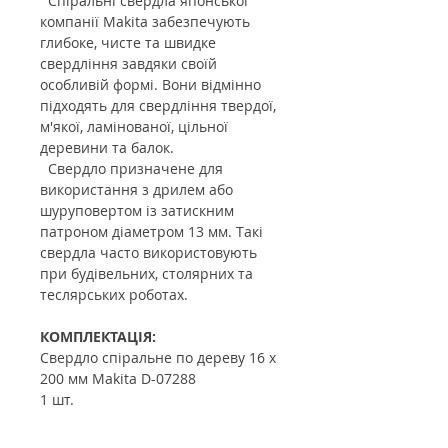
Спіральні свердла японської
компанії Makita забезпечують
глибоке, чисте та швидке
свердління завдяки своїй
особливій формі. Вони відмінно
підходять для свердління твердої,
м'якої, ламінованої, цільної
деревини та балок.
Свердло призначене для
використання з дрилем або
шуруповертом із затискним
патроном діаметром 13 мм. Такі
свердла часто використовують
при будівельних, столярних та
теслярських роботах.
КОМПЛЕКТАЦІЯ:
Свердло спіральне по дереву 16 х
200 мм Makita D-07288
1 шт.