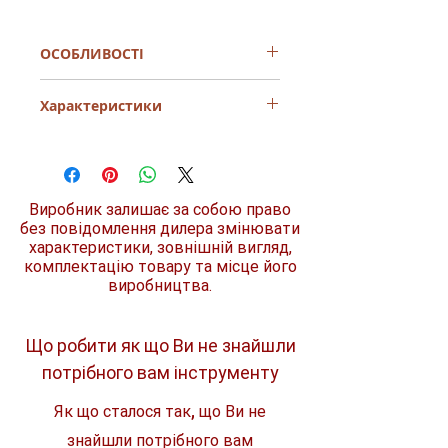
ОСОБЛИВОСТІ
Зверніть увагу, що у характеристиках
Характеристики
виробник вказує загальну довжину
свердла разом із хвостовиком!
Відповідно, робоча довжина свердла
Тип бура
спіральні
буде меншою на розмір його
хвостовика (посадки).
ID код
D-07272
Виробник залишає за собою право
без повідомлення дилера змінювати
Діаметр
14 мм
характеристики, зовнішній вигляд,
комплектацію товару та місце його
Загальна довжина
200 мм
виробництва.
Робоча довжина
130 мм
Що робити як що Ви не знайшли
Комплект
1 шт.
потрібного вам інструменту
Як що сталося так, що Ви не
знайшли потрібного вам