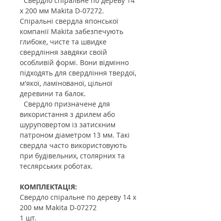
Свердло спіральне по дереву 14
х 200 мм Makita D-07272.
Спіральні свердла японської
компанії Makita забезпечують
глибоке, чисте та швидке
свердління завдяки своїй
особливій формі. Вони відмінно
підходять для свердління твердої,
м'якої, ламінованої, цільної
деревини та балок.
Свердло призначене для
використання з дрилем або
шуруповертом із затискним
патроном діаметром 13 мм. Такі
свердла часто використовують
при будівельних, столярних та
теслярських роботах.
КОМПЛЕКТАЦІЯ:
Свердло спіральне по дереву 14 х
200 мм Makita D-07272
1 шт.