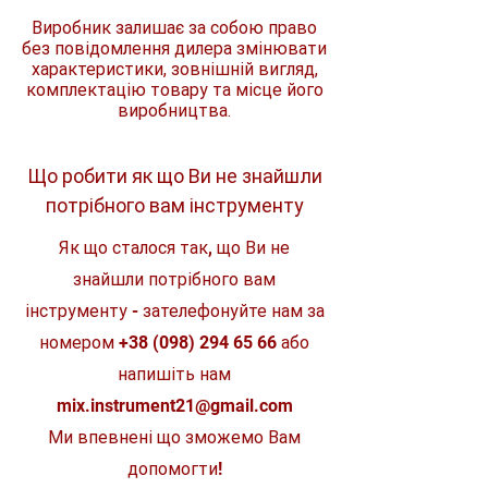
Виробник залишає за собою право
ID код
D-05256
без повідомлення дилера змінювати
характеристики, зовнішній вигляд,
Діаметр
6 мм
комплектацію товару та місце його
виробництва.
Загальна
100 мм
довжина
Що робити як що Ви не знайшли
Комплект
1 шт.
потрібного вам інструменту
Як що сталося так, що Ви не
знайшли потрібного вам
інструменту - зателефонуйте нам за
номером
+38 (098) 294 65 66
або
напишіть нам
mix.instrument21@gmail.com
Ми впевнені що зможемо Вам
допомогти!