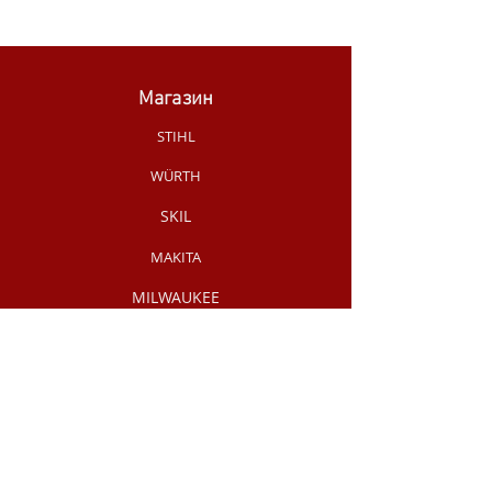
Магазин
STIHL
WÜRTH
SKIL
MAKITA
MILWAUKEE
OLEO-MAC
НОВИНКИ МАГАЗИНУ
РУЧНИЙ
ІНСТРУМЕНТ
АКЦІЇ /
РОЗПРОДАЖ