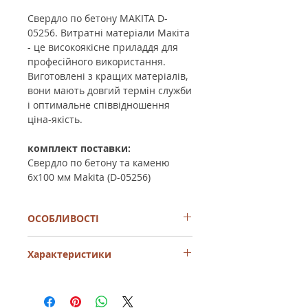
Свердло по бетону MAKITA D-
05256. Витратні матеріали Макіта
- це високоякісне приладдя для
професійного використання.
Виготовлені з кращих матеріалів,
вони мають довгий термін служби
і оптимальне співвідношення
ціна-якість.
комплект поставки:
Свердло по бетону та каменю
6x100 мм Makita (D-05256)
ОСОБЛИВОСТІ
Свердло по бетону та каменю 6x100
Характеристики
мм Makita (D-05256)
Тип бура
для цегли і
бетону