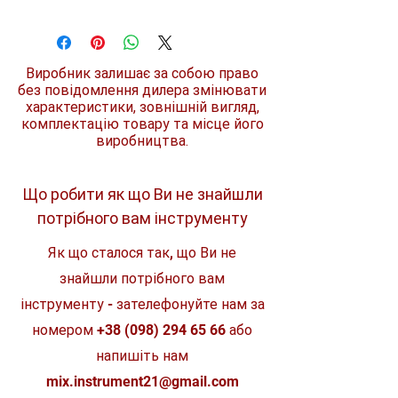
Тип бура
SDS-plus
ID код
D-00022
Виробник залишає за собою право
без повідомлення дилера змінювати
Діаметр
5 мм
характеристики, зовнішній вигляд,
комплектацію товару та місце його
Загальна довжина
110 мм
виробництва.
Робоча довжина
50 мм
Що робити як що Ви не знайшли
Комплект
1 шт.
потрібного вам інструменту
Як що сталося так, що Ви не
знайшли потрібного вам
інструменту - зателефонуйте нам за
номером
+38 (098) 294 65 66
або
напишіть нам
mix.instrument21@gmail.com