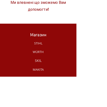
Ми впевнені що зможемо Вам
допомогти!
Магазин
STIHL
WÜRTH
SKIL
MAKITA
MILWAUKEE
OLEO-MAC
НОВИНКИ МАГАЗИНУ
РУЧНИЙ
ІНСТРУМЕНТ