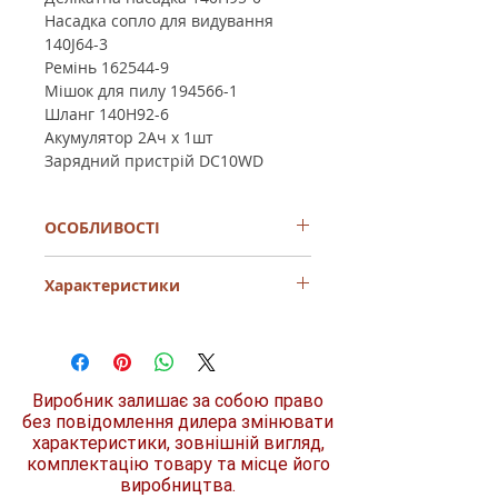
Насадка сопло для видування
140J64-3
Ремінь 162544-9
Мішок для пилу 194566-1
Шланг 140H92-6
Акумулятор 2Ач х 1шт
Зарядний пристрій DC10WD
ОСОБЛИВОСТІ
Шланг можна подовжити до 1 м.
Характеристики
Плечовий ремінь можна легко
перекинути через плече для додаткової
мобільності.
Напруга акумулятора
10,8
Приймає одноразовий паперовий
В
мішок для пилу та тканинний мішок для
пилу.
Виробник залишає за собою право
Тип акумулятора
Li-
Насадка для сидіння: вузька насадка зі
ion
без повідомлення дилера змінювати
щітками для ворсу та бічними щітками
характеристики, зовнішній вигляд,
ідеально підходить для видалення
комплектацію товару та місце його
Струмінь повітря
1.300
дрібного пилу, такого як ворс або
л/хв
виробництва.
волосся, з автокрісла.