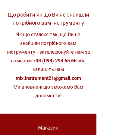
М'яка щітка: зручна для чищення
вентиляційних отворів кондиціонера.
Максимальна потужність
4,6
Насадка для стулок для очищення кутів
всмоктування
кПа
Що робити як що Ви не знайшли
та щілин автомобіля або меблів.
потрібного вам інструменту
Сопло для килимка: виступи навколо
Ємність бака
0,5 л
отвору, що всмоктує, допомагають
Як що сталося так, що Ви не
вичищати піщинки.
Ємність при використанні
0,3 л
Гумова насадка: дуже дбайливо очищає
мішків
знайшли потрібного вам
поверхню та ідеально підходить для
очищення нижніх кутів, таких як дверна
інструменту - зателефонуйте нам за
Максимальний обсяг
1,3
кишеня або консольна скринька між
повітря
м³/хв
номером
+38 (098) 294 65 66
або
сидіннями.
напишіть нам
Час роботи від акумулятора
25 хв
(режим нормал від
mix.instrument21@gmail.com
BL1016B)
Ми впевнені що зможемо Вам
Вага без акумуляторів
1,6 кг
допомогти!
Магазин