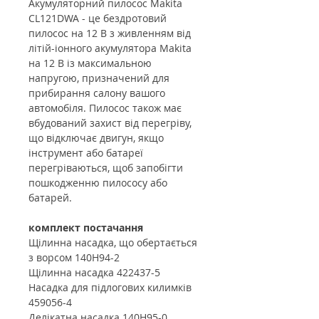
Акумуляторний пилосос Makita
CL121DWA - це бездротовий
пилосос на 12 В з живленням від
літій-іонного акумулятора Makita
на 12 В із максимальною
напругою, призначений для
прибирання салону вашого
автомобіля. Пилосос також має
вбудований захист від перегріву,
що відключає двигун, якщо
інструмент або батареї
перегріваються, щоб запобігти
пошкодженню пилососу або
батарей.
комплект постачання
Щілинна насадка, що обертається
з ворсом 140H94-2
Щілинна насадка 422437-5
Насадка для підлогових килимків
459056-4
Делікатна насадка 140H95-0