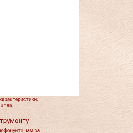
характеристики,
ицтва.
струменту
лефонуйте нам за