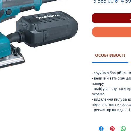
Зви
 5 585,00 ₴ 
4 59
ціна
ОСОБЛИВОСТІ
- зручна вібраційна 
- великий затискач дл
паперу
- шліфувальну накладк
окремо
- видалення пилу за 
підключення пилосос
- регулятор швидкості