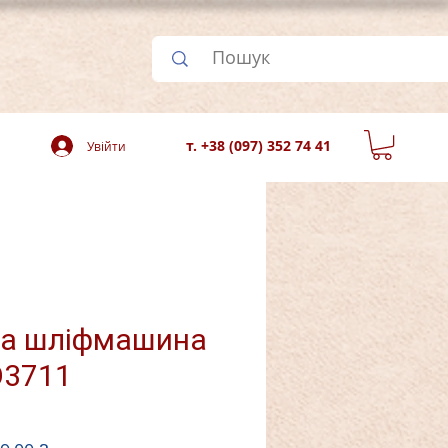
т. +38 (097) 352 74 41
Увійти
на шліфмашина
O3711