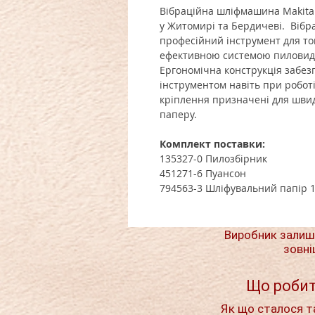
Вібраційна шліфмашина Makita 
у Житомирі та Бердичеві. Вібр
професійний інструмент для т
ефективною системою пиловида
Ергономічна конструкція забез
інструментом навіть при роботі
кріплення призначені для швидк
паперу.
Комплект поставки:
135327-0 Пилозбірник
451271-6 Пуансон
794563-3 Шліфувальний папір 1
Виробник залиш
зовні
Що робит
Як що сталося т