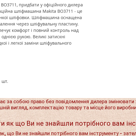
BO3711, придбати у офіційного дилера
аційна шліфмашина Makita BO3711 - це
онкої шліфовки. Шліфмашина оснащена
лення через шліфувальну пластину.
печує комфорт і повний контроль над
 однією рукою. Великі затискні
ої і легкої заміни шліфувального
 шт.
ає за собою право без повідомлення дилера змінювати 
шній вигляд, комплектацію товару та місце його виробн
и як що Ви не знайшли потрібного вам ін
ак, що Ви не знайшли потрібного вам інструменту - зате