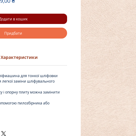
чайна
За
9,00 ₴
розпродажем
Додати в кошик
Придбати
Характеристики
шліфмашина для тонкої шліфовки
я легкої заміни шліфувального
у і опорну плиту можна замінити
допомогою пилозбірника або
а