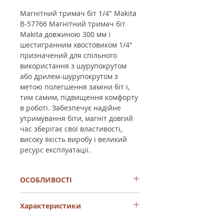
Магнітний тримач біт 1/4" Makita
B-57766 Магнітний тримач біт
Makita довжиною 300 мм і
шестигранним хвостовиком 1/4"
призначений для спільного
використання з шурупокрутом
або дрилем-шурупокрутом з
метою полегшення заміни біт і,
тим самим, підвищення комфорту
в роботі. Забезпечує надійне
утримування біти, магніт довгий
час зберігає свої властивості,
високу якість виробу і великий
ресурс експлуатації.
ОСОБЛИВОСТІ
- полегшує заміну біт
Характеристики
- надійне утримування біти