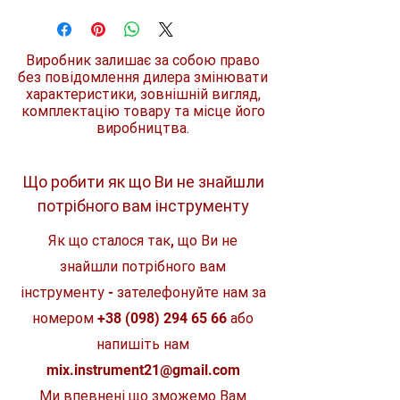
Тип
універсальний тримач
Довжина
300 мм
Виробник залишає за собою право
без повідомлення дилера змінювати
Головка
1/4
характеристики, зовнішній вигляд,
комплектацію товару та місце його
Комплект
1 шт.
виробництва.
Що робити як що Ви не знайшли
потрібного вам інструменту
Як що сталося так, що Ви не
знайшли потрібного вам
інструменту - зателефонуйте нам за
номером
+38 (098) 294 65 66
або
напишіть нам
mix.instrument21@gmail.com
Ми впевнені що зможемо Вам