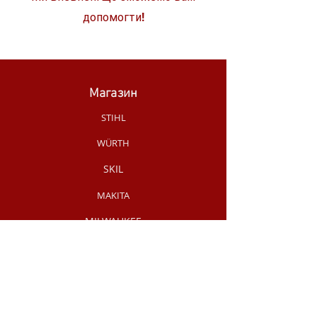
допомогти!
Магазин
STIHL
WÜRTH
SKIL
MAKITA
MILWAUKEE
OLEO-MAC
НОВИНКИ МАГАЗИНУ
РУЧНИЙ
ІНСТРУМЕНТ