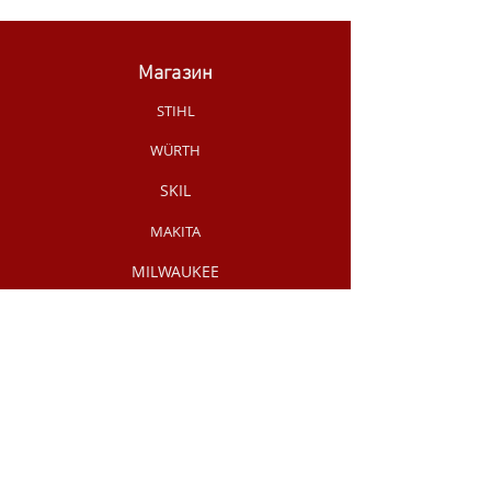
Магазин
STIHL
WÜRTH
SKIL
MAKITA
MILWAUKEE
OLEO-MAC
НОВИНКИ МАГАЗИНУ
РУЧНИЙ
ІНСТРУМЕНТ
АКЦІЇ /
РОЗПРОДАЖ