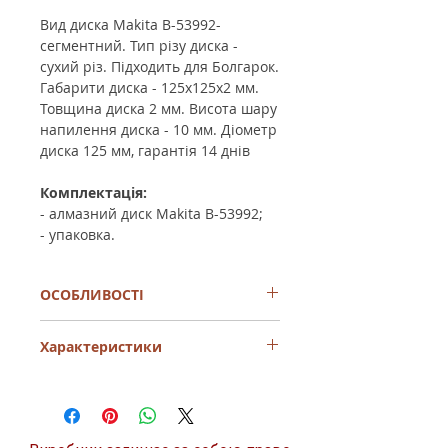
Вид
диска
Makita B-53992-
сегментний
.
Тип різу
диска
-
сухий різ
.
Підходить для
Болгарок.
Габарити
диска
-
125х125х2 мм.
Товщина диска
2 мм.
Висота шару
напилення
диска
-
10 мм.
Діометр
диска
125 мм,
гарантія
14 днів
Комплектація:
- алмазний диск Makita B-53992;
- упаковка.
ОСОБЛИВОСТІ
Алмазні диски Nebula з сигментами, які
Характеристики
приварені лазером
Діаметр диска
125
мм