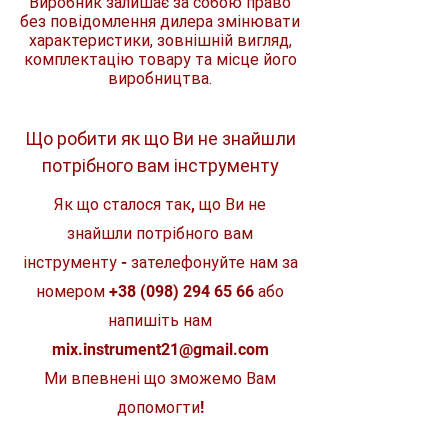
Виробник залишає за собою право
Діаметр посадкового місця
22,23
диска
мм
без повідомлення дилера змінювати
характеристики, зовнішній вигляд,
комплектацію товару та місце його
Максимальна частота
12.250
обертів за хвилину
хв-1
виробництва.
Висота сегмента
10 мм
Що робити як що Ви не знайшли
Товщина
2 мм
потрібного вам інструменту
Тип різу
сухий
Як що сталося так, що Ви не
знайшли потрібного вам
інструменту - зателефонуйте нам за
номером
+38 (098) 294 65 66
або
напишіть нам
mix.instrument21@gmail.com
Ми впевнені що зможемо Вам
допомогти!