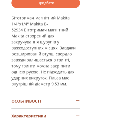
Придбати
Бітотримач магнітний Makita
1/4"x1/4" Makita B-
52934 Бітотримач магнітний
Makita створений для
закручування шурупів у
важкодоступних місцях. Завдяки
розширюваній втулці свердло
завжди залишається в гвинті,
тому гвинти можна закріпити
однією рукою. Не підходить для
ударних викруток. Гільза має
внутрішній діаметр 9,53 мм.
ОСОБЛИВОСТІ
Магнітний тримач біт Makita довжиною
Характеристики
120 мм і шестигранником 1/4"
призначений для спільного
використання з шурупокрутом або