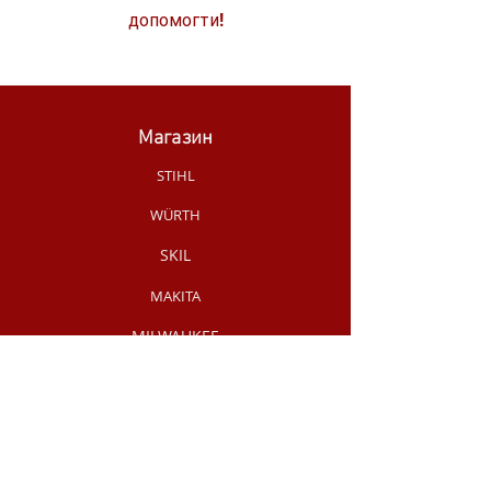
допомогти!
Магазин
STIHL
WÜRTH
SKIL
MAKITA
MILWAUKEE
OLEO-MAC
НОВИНКИ МАГАЗИНУ
РУЧНИЙ
ІНСТРУМЕНТ