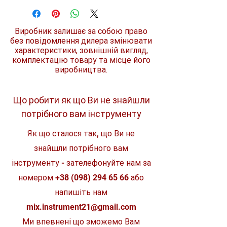
Довжина
120 мм
дрилем-шурупокрутом з метою
полегшення зміни біт і, тим самим,
Головка
1/4
підвищення комфорту в роботі.
Виробник залишає за собою право
Забезпечує надійне утримування біти,
без повідомлення дилера змінювати
Комплект
1 шт.
магніт довгий час зберігає свої
характеристики, зовнішній вигляд,
властивості, високу якість виробу і
комплектацію товару та місце його
великий ресурс експлуатації.
виробництва.
Що робити як що Ви не знайшли
потрібного вам інструменту
Як що сталося так, що Ви не
знайшли потрібного вам
інструменту - зателефонуйте нам за
номером
+38 (098) 294 65 66
або
напишіть нам
mix.instrument21@gmail.com
Ми впевнені що зможемо Вам