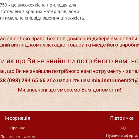
759 - це високоякісне приладдя для
готовлені з кращих матеріалів, вони
оптимальне співвідношення ціна-якість.
ає за собою право без повідомлення дилера змінювати 
шній вигляд, комплектацію товару та місце його виробн
и як що Ви не знайшли потрібного вам ін
ак, що Ви не знайшли потрібного вам інструменту - зате
38 (098) 294 65 66 або напишіть нам
mix.instrument21
Ми впевнені що зможемо Вам допомогти!
Інформація
Підтримка
Про нас
FAQ
Публічна оферта,
Політика магазину