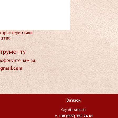
характеристики,
ицтва.
струменту
лефонуйте нам за
@gmail.com
Зв'язок
Служба клієнтів:
т. +38 (097) 352 74 41