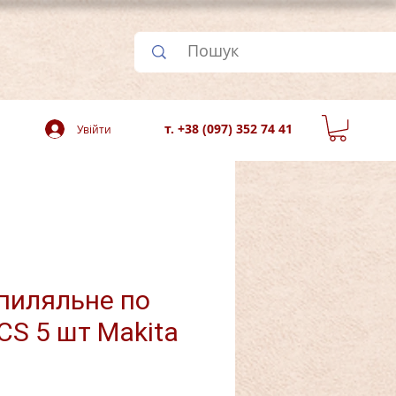
т. +38 (097) 352 74 41
Увійти
пиляльне по
CS 5 шт Makita