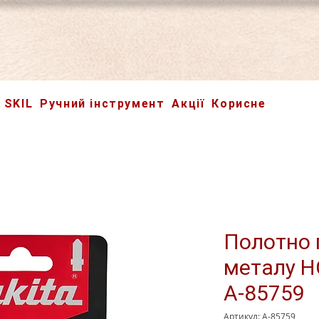
SKIL
Ручний інструмент
Акції
Корисне
Полотно 
металу H
A-85759
Артикул: A-85759