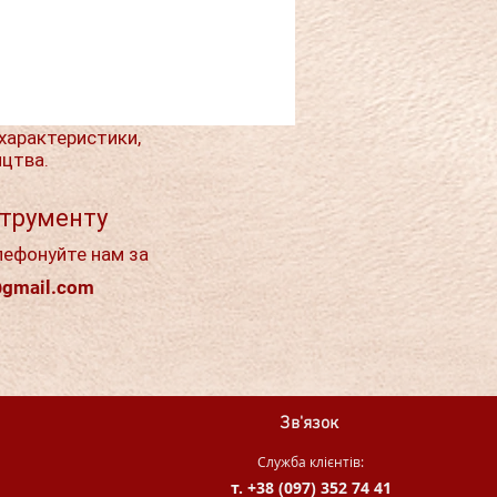
характеристики,
ицтва.
струменту
лефонуйте нам за
@gmail.com
Зв'язок
Служба клієнтів:
т. +38 (097) 352 74 41