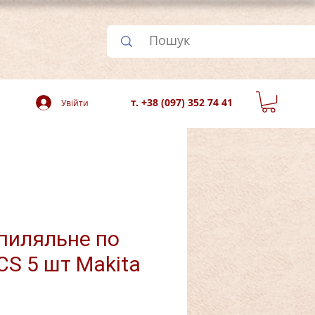
т. +38 (097) 352 74 41
Увійти
пиляльне по
CS 5 шт Makita