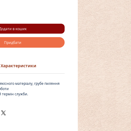
Додати в кошик
Придбати
Характеристики
якісного матеріалу, грубе пиляння
оботи
й термін служби.