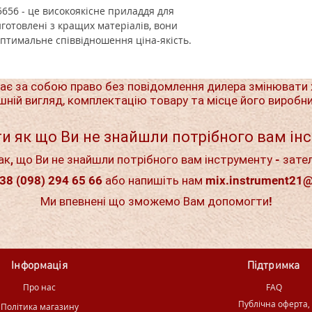
656 - це високоякісне приладдя для
готовлені з кращих матеріалів, вони
оптимальне співвідношення ціна-якість.
ає за собою право без повідомлення дилера змінювати 
шній вигляд, комплектацію товару та місце його виробн
и як що Ви не знайшли потрібного вам ін
ак, що Ви не знайшли потрібного вам інструменту - зате
38 (098) 294 65 66 або напишіть нам
mix.instrument21
Ми впевнені що зможемо Вам допомогти!
Інформація
Підтримка
Про нас
FAQ
Публічна оферта,
Політика магазину