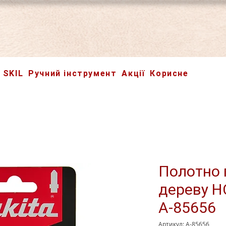
SKIL
Ручний інструмент
Акції
Корисне
Полотно 
дереву H
A-85656
Артикул: A-85656