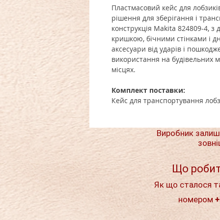
Пластмасовий кейс для лобзик
рішення для зберігання і тран
конструкція Makita 824809-4, з
кришкою, бічними стінками і д
аксесуари від ударів і пошкодж
використання на будівельних м
місцях.
Комплект поставки:
Кейс для транспортування
лобз
Виробник залиш
зовні
Що робит
Як що сталося т
номером +