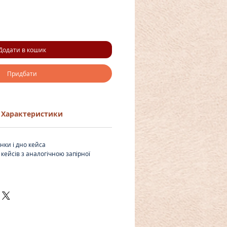
Додати в кошик
Придбати
Характеристики
інки і дно кейса
 кейсів з аналогічною запірної