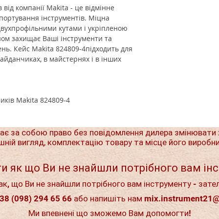
ів
від компанії Makita - це відмінне
спортування інструментів. Міцна
 двухпрофільними кутами і укріпленою
ном захищає Ваші інструменти та
ень. Кейс Makita 824809-4підходить для
айданчиках, в майстернях і в інших
иків
Makita
824809-4
ає за собою право без повідомлення дилера змінювати 
шній вигляд, комплектацію товару та місце його виробн
и як що Ви не знайшли потрібного вам ін
ак, що Ви не знайшли потрібного вам інструменту - зате
38 (098) 294 65 66 або напишіть нам
mix.instrument21
Ми впевнені що зможемо Вам допомогти!