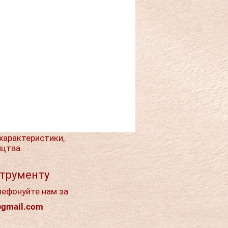
характеристики,
ицтва.
струменту
лефонуйте нам за
@gmail.com