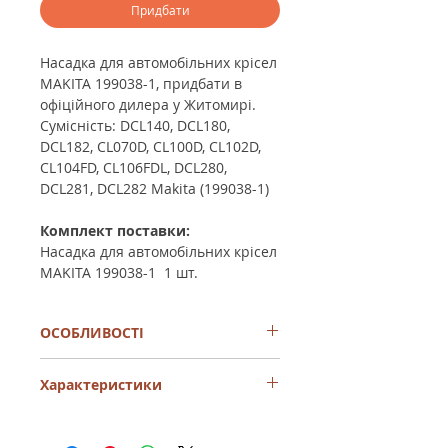
Придбати
Насадка для автомобільних крісел
MAKITA 199038-1, придбати в
офіційного дилера у Житомирі.
Сумісність: DCL140, DCL180,
DCL182, CL070D, CL100D, CL102D,
CL104FD, CL106FDL, DCL280,
DCL281, DCL282 Makita (199038-1)
Комплект поставки:
Насадка для автомобільних крісел
MAKITA 199038-1 1 шт.
ОСОБЛИВОСТІ
·
Міцність і ергономічність конструкції
Характеристики
·
Надійність і тривалий термін служби
·
Висока якість матеріалів
Призначення
Для пилососа