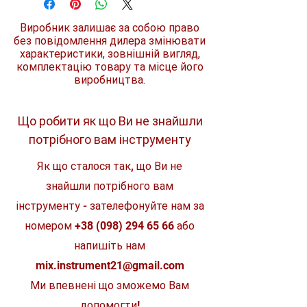
Діаметр
28 мм
Виробник залишає за собою право
без повідомлення дилера змінювати
Ширина
180 мм
характеристики, зовнішній вигляд,
комплектацію товару та місце його
Вид насадки
Для автомобіля
виробництва.
Що робити як що Ви не знайшли
потрібного вам інструменту
Як що сталося так, що Ви не
знайшли потрібного вам
інструменту - зателефонуйте нам за
номером
+38 (098) 294 65 66
або
напишіть нам
mix.instrument21@gmail.com
Ми впевнені що зможемо Вам
допомогти!