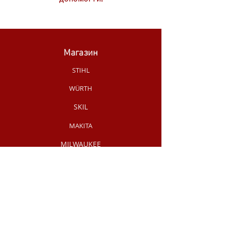
Магазин
STIHL
WÜRTH
SKIL
MAKITA
MILWAUKEE
OLEO-MAC
НОВИНКИ МАГАЗИНУ
РУЧНИЙ
ІНСТРУМЕНТ
АКЦІЇ /