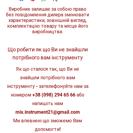
перфоратор чи відбійний молоток.
Виробник залишає за собою право
Продовжує термін служби
без повідомлення дилера змінювати
інструменту та ствольної частини,
характеристики, зовнішній вигляд,
зменшуючи потрапляння пилу
комплектацію товару та місце його
всередину інструменту
виробництва.
Що робити як що Ви не знайшли
потрібного вам інструменту
Як що сталося так, що Ви не
знайшли потрібного вам
інструменту - зателефонуйте нам за
номером
+38 (098) 294 65 66
або
напишіть нам
mix.instrument21@gmail.com
Ми впевнені що зможемо Вам
допомогти!