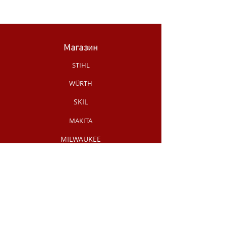
Магазин
STIHL
WÜRTH
SKIL
MAKITA
MILWAUKEE
OLEO-MAC
НОВИНКИ МАГАЗИНУ
РУЧНИЙ
ІНСТРУМЕНТ
АКЦІЇ /
РОЗПРОДАЖ