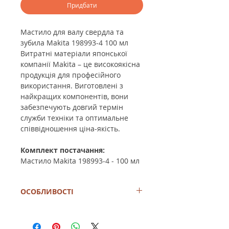
Придбати
Мастило для валу свердла та
зубила
Makita 198993-4
100 мл
Витратні матеріали японської
компанії Makita – це високоякісна
продукція для професійного
використання. Виготовлені з
найкращих компонентів, вони
забезпечують довгий термін
служби техніки та оптимальне
співвідношення ціна-якість.
Комплект постачання:
Мастило Makita 198993-4 - 100 мл
ОСОБЛИВОСТІ
Мастило для хвостовиків бурів
Наноситься на хвостовик бура чи
долота перед встановленням у