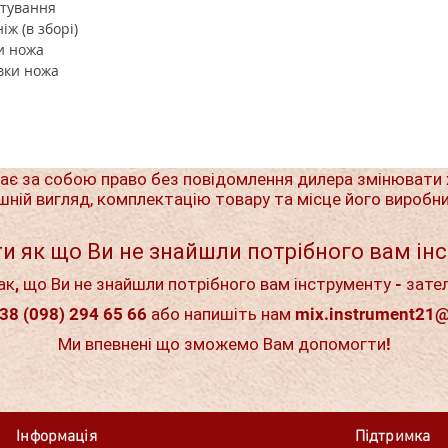
ртування
ж (в зборі)
и ножа
вки ножа
ає за собою право без повідомлення дилера змінювати 
шній вигляд, комплектацію товару та місце його виробн
и як що Ви не знайшли потрібного вам ін
ак, що Ви не знайшли потрібного вам інструменту - зате
38 (098) 294 65 66 або напишіть нам
mix.instrument21
Ми впевнені що зможемо Вам допомогти!
Інформація
Підтримка