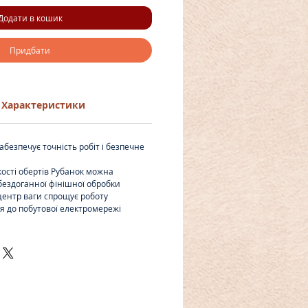
Додати в кошик
Придбати
Характеристики
абезпечує точність робіт і безпечне
кості обертів
Рубанок
можна
бездоганної фінішної обробки
центр ваги спрощує роботу
я до побутової електромережі