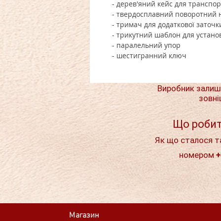
- дерев'яний кейс для транспо
- твердосплавний поворотний ні
- тримач для додаткової заточк
- трикутний шаблон для устано
- паралельний упор
- шестигранний ключ
Виробник залиш
зовні
Що робит
Як що сталося т
номером +
Магазин