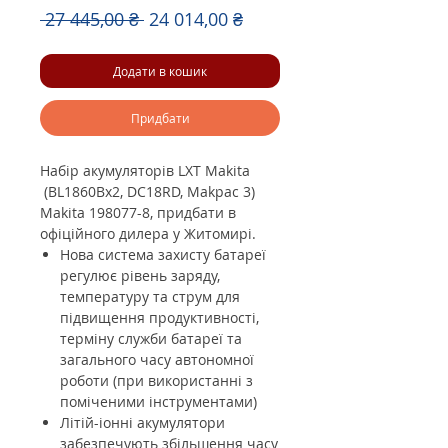
Звичайна
За
 27 445,00 ₴ 
24 014,00 ₴
ціна
розпродажем
Додати в кошик
Придбати
Набір акумуляторів LXT Makita
(BL1860Bx2, DC18RD, Makpac 3)
Makita 198077-8, придбати в
офіційного дилера у Житомирі.
Нова система захисту батареї
регулює рівень заряду,
температуру та струм для
підвищення продуктивності,
терміну служби батареї та
загального часу автономної
роботи (при використанні з
поміченими інструментами)
Літій-іонні акумулятори
забезпечують збільшення часу