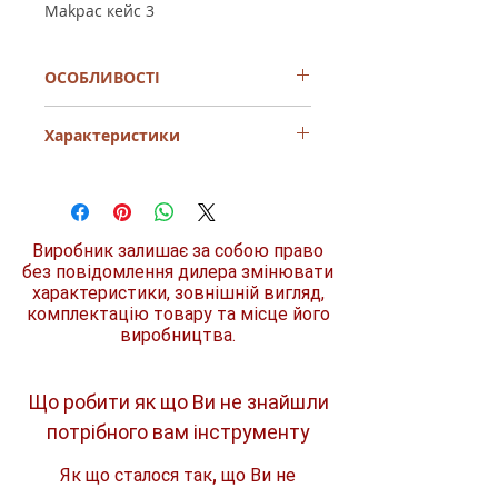
Makpac кейс 3
ОСОБЛИВОСТІ
Завдяки відмінним характеристикам і
Характеристики
простоті використання Набір
акумуляторів LXT Makita (BL1860Bx2,
DC18RD, Makpac 3(198077-8) буде у
Напруга акумулятора
18 В
нагоді як професіоналу для виконання
професійних робіт ,так і для
Тип акумулятора
Li-Ion
справжнього господаря для робіт як у
Виробник залишає за собою право
будинку так і по господарству.
без повідомлення дилера змінювати
Ємність аккумулятору
6 Ач
характеристики, зовнішній вигляд,
комплектацію товару та місце його
Модель
BL1860B
виробництва.
Що робити як що Ви не знайшли
потрібного вам інструменту
Як що сталося так, що Ви не