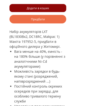
ціна
розпродажем
Додати в кошик
Придбати
Набір акумуляторів LXT
(BL1830Bx2, DC18RC, Makpac 1)
Макіта 197952-5, придбати в
офіційного дилера у Житомирі.
Вага менше на 40%, ємність -
на 180% більше (у порівнянні з
аналогічними Ni-Cd
акумуляторами)
Можливість зарядки в будь-
якому стані (розряджений,
напіврозряджений ...)
Постійний контроль окремих
осередків при зарядці, для
особливо тривалого терміну
служби