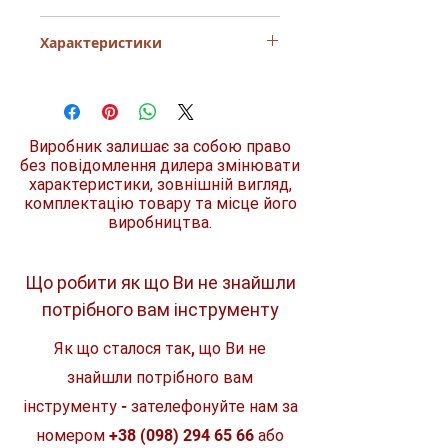
Завдяки відмінним характеристикам і
Характеристики
простоті використання Набір
акумуляторів LXT (BL1830Bx2, DC18RC,
Makpac 1 (197952-5) буде у нагоді як
Напруга акумулятора
18 В
професіоналу для виконання
професійних робіт ,так і для
Тип акумулятора
Li-Ion
справжнього господаря для робіт як у
Виробник залишає за собою право
будинку так і по господарству.
без повідомлення дилера змінювати
Ємність аккумулятору
3,0 Ач
характеристики, зовнішній вигляд,
комплектацію товару та місце його
Модель
BL1830
виробництва.
Що робити як що Ви не знайшли
потрібного вам інструменту
Як що сталося так, що Ви не
знайшли потрібного вам
інструменту - зателефонуйте нам за
номером
+38 (098) 294 65 66
або