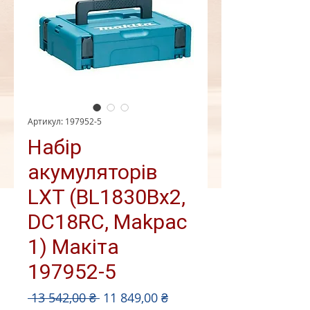
Артикул: 197952-5
Набір
акумуляторів
LXT (BL1830Bx2,
DC18RC, Makpac
1) Макіта
197952-5
Звичайна
За
 13 542,00 ₴ 
11 849,00 ₴