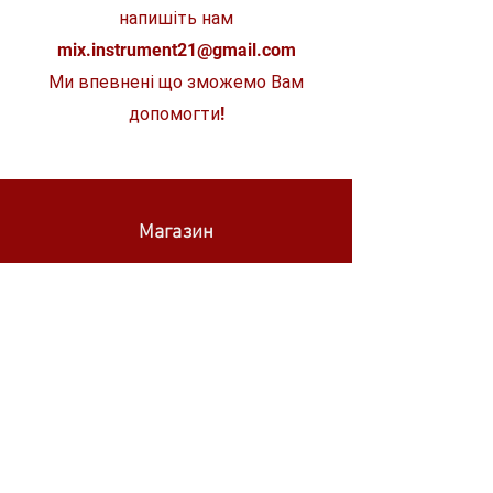
напишіть нам
mix.instrument21@gmail.com
Ми впевнені що зможемо Вам
допомогти!
Магазин
STIHL
WÜRTH
SKIL
MAKITA
MILWAUKEE
OLEO-MAC