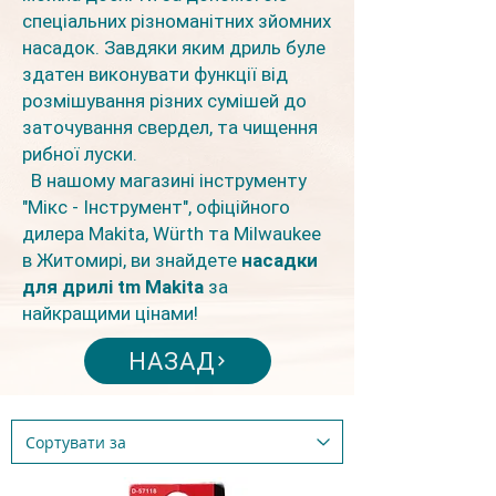
спеціальних різноманітних зйомних
насадок. Завдяки яким дриль буле
здатен виконувати функції від
розмішування різних сумішей до
заточування свердел, та чищення
рибної луски.
В нашому магазині інструменту
"Мікс - Інструмент", офіційного
дилера Makita, Würth та Milwaukee
в Житомирі, ви знайдете
насадки
для дрилі tm Makita
за
найкращими цінами!
НАЗАД