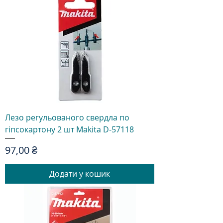
Лезо регульованого свердла по
гіпсокартону 2 шт Makita D-57118
Ціна
97,00 ₴
Додати у кошик