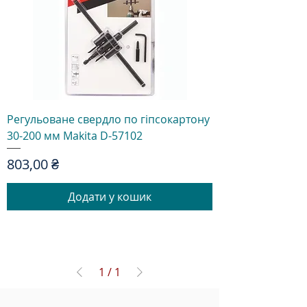
Регульоване свердло по гіпсокартону
30-200 мм Makita D-57102
Ціна
803,00 ₴
Додати у кошик
1
/
1