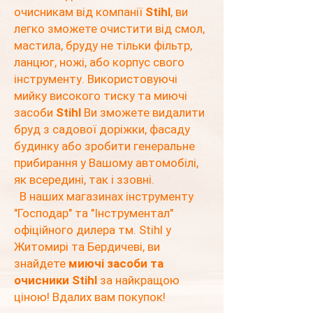
очисникам від компанії
Stihl
, ви
легко зможете очистити від смол,
мастила, бруду не тільки фільтр,
ланцюг, ножі, або корпус свого
інструменту. Використовуючі
мийку високого тиску та миючі
засоби
Stihl
Ви зможете видалити
бруд з садової доріжки, фасаду
будинку або зробити генеральне
прибирання у Вашому автомобілі,
як всередині, так і ззовні.
В наших магазинах інструменту
"Господар" та "Інструментал"
офіційного дилера
тм.
Stihl у
Житомирі та Бердичеві, ви
знайдете
миючі засоби та
очисники Stihl
за найкращою
ціною! Вдалих вам покупок!