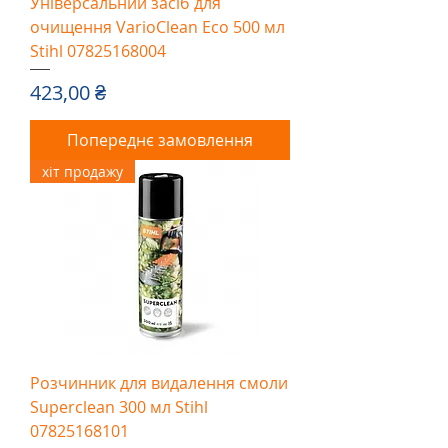
Універсальний засіб для
очищення VarioClean Eco 500 мл
Stihl 07825168004
Ціна
423,00 ₴
Попереднє замовлення
хіт продажу
Розчинник для видалення смоли
Superclean 300 мл Stihl
07825168101