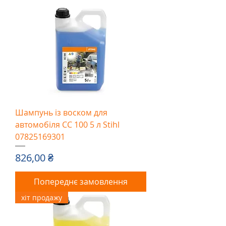
Шампунь із воском для
автомобіля CC 100 5 л Stihl
07825169301
Ціна
826,00 ₴
Попереднє замовлення
хіт продажу