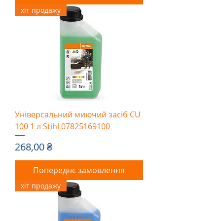
хіт продажу
Універсальний миючий засіб CU
100 1 л Stihl 07825169100
Ціна
268,00 ₴
Попереднє замовлення
хіт продажу