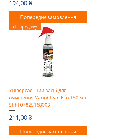
Ціна
194,00 ₴
Попереднє замовлення
хіт продажу
Універсальний засіб для
очищення VarioClean Eco 150 мл
Stihl 07825168003
Ціна
211,00 ₴
Попереднє замовлення