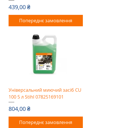
Ціна
439,00 ₴
Попереднє замовлення
Універсальний миючий засіб CU
100 5 л Stihl 07825169101
Ціна
804,00 ₴
Попереднє замовлення