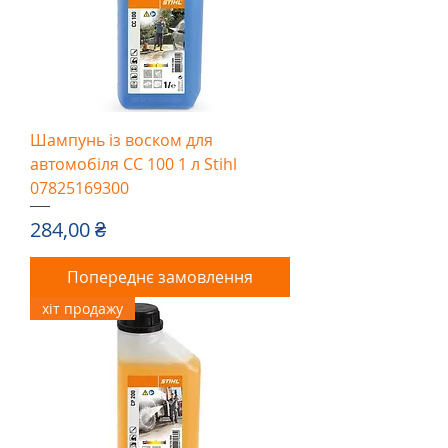
Шампунь із воском для
автомобіля CC 100 1 л Stihl
07825169300
Ціна
284,00 ₴
Попереднє замовлення
хіт продажу