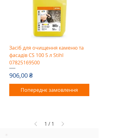
Засіб для очищення каменю та
фасадів CS 100 5 л Stihl
07825169500
Ціна
906,00 ₴
Попереднє замовлення
1
/
1