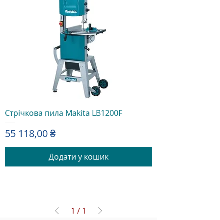
Стрічкова пила Makita LB1200F
Ціна
55 118,00 ₴
Додати у кошик
1
/
1