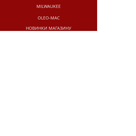
MILWAUKEE
OLEO-MAC
НОВИНКИ МАГАЗИНУ
РУЧНИЙ
ІНСТРУМЕНТ
АКЦІЇ /
РОЗПРОДАЖ
Інформація
Про нас
Політика магазину
Зворотній зв'язок
Корисне
Підтримка