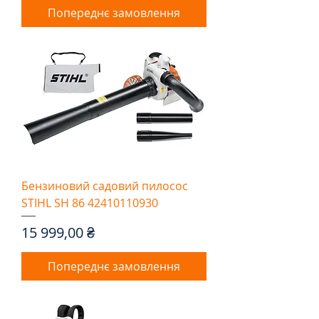
Попереднє замовлення
Бензиновий садовий пилосос
STIHL SH 86 42410110930
Ціна
15 999,00 ₴
Попереднє замовлення