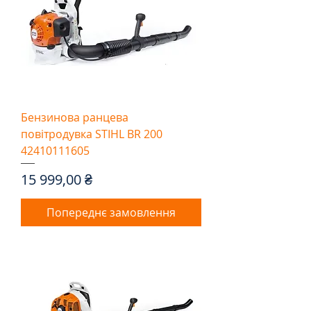
Бензинова ранцева
повітродувка STIHL BR 200
42410111605
Ціна
15 999,00 ₴
Попереднє замовлення