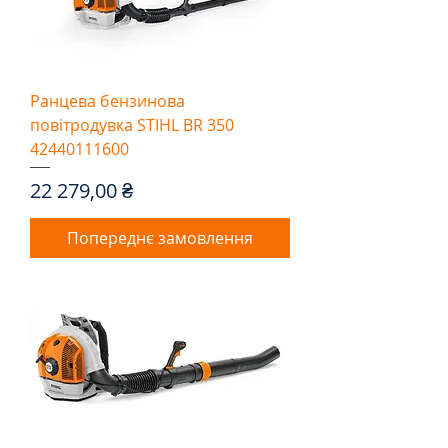
Ранцева бензинова
повітродувка STIHL BR 350
42440111600
Ціна
22 279,00 ₴
Попереднє замовлення