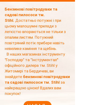
Бензинові повітродувки та
садові пилососи тм.
S
tihl.
Достатньо потужні і при
цьому малошумні прилади з
легкістю впораються не тільки з
опалим листям. Потужний
повітряний потік прибере навіть
невелике каміння та щебінь.
В наших магазинах інструменту
"Господар" та "Інструментал"
офіційного дилера
тм.
Stihl у
Житомирі та Бердичеві, ви
знайдете
бензинові повітродувки
та садові пилососи тм. Stihl
за
найкращою ціною! Вдалих вам
покупок!