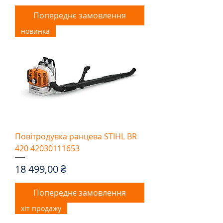
Попереднє замовлення
новинка
Повітродувка ранцева STIHL BR
420 42030111653
Ціна
18 499,00 ₴
Попереднє замовлення
хіт продажу