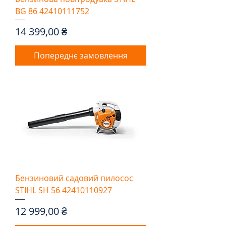
BG 86 42410111752
Ціна
14 399,00 ₴
Попереднє замовлення
Бензиновий садовий пилосос
STIHL SH 56 42410110927
Ціна
12 999,00 ₴