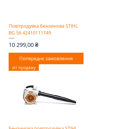
Повітродувка бензинова STIHL
BG 56 42410111749
Ціна
10 299,00 ₴
Попереднє замовлення
хіт продажу
Бензинова повітродувка STIHL