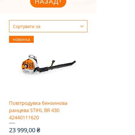
НАЗАД
новинка
Повітродувка бензинова
ранцева STIHL BR 430
42440111620
Ціна
23 999,00 ₴