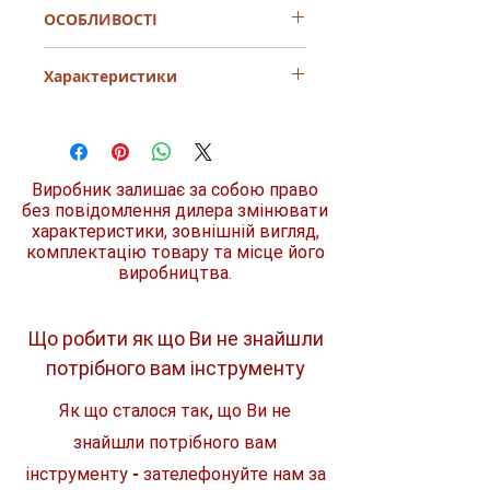
ОСОБЛИВОСТІ
Витратні матеріали Макіта - це
Характеристики
високоякісне приладдя для
професійного використання.
Виготовлені з кращих матеріалів, вони
Тип бура
HSS
мають довгий термін служби і
оптимальне співвідношення ціна-
ID код
D-09709
якість.
Виробник залишає за собою право
без повідомлення дилера змінювати
Діаметр
4 мм
характеристики, зовнішній вигляд,
комплектацію товару та місце його
Загальна довжина
75 мм
виробництва.
Робоча довжина
43 мм
Що робити як що Ви не знайшли
Комплект
1 шт.
потрібного вам інструменту
Як що сталося так, що Ви не
знайшли потрібного вам
інструменту - зателефонуйте нам за