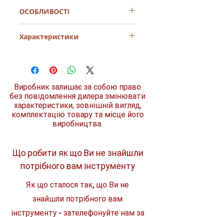
ОСОБЛИВОСТІ
Плоскі фрези фірмової якості, придатні
Характеристики
для твердої, м’якої деревини та
використання на місці.
Суцільний твердосплавний наконечник
Тип бура
пір'єві
із центрівною точкою та
оптимізованими канавками забезпечує
ID код
D-07711
високі швидкості свердління в
Виробник залишає за собою право
підрядниках, недорогий варіант.
без повідомлення дилера змінювати
Діаметр
14 мм
Застосування: Швидке свердління
характеристики, зовнішній вигляд,
середніх/великих отворів у деревині.
комплектацію товару та місце його
Кухні. Дахове приміщення. Столярні
Загальна довжина
150 мм
виробництва.
роботи. Столярні вироби.
Шестигранний хвостовик запобігає
Комплект
1 шт.
ковзанню патрона. Рифлена виїмка в
голові та зовнішні ріжучі наконечники
Що робити як що Ви не знайшли
по колу отвору
потрібного вам інструменту
Шестигранний хвостовик для
застосування з високим крутним
Як що сталося так, що Ви не
моментом.
знайшли потрібного вам
інструменту - зателефонуйте нам за