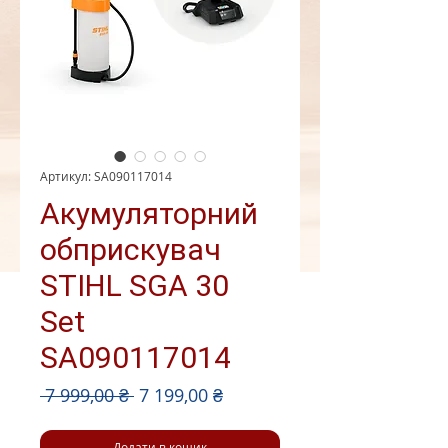
Артикул: SA090117014
Акумуляторний
обприскувач
STIHL SGA 30
Set
SA090117014
Звичайна
За
 7 999,00 ₴ 
7 199,00 ₴
ціна
розпродажем
Додати в кошик