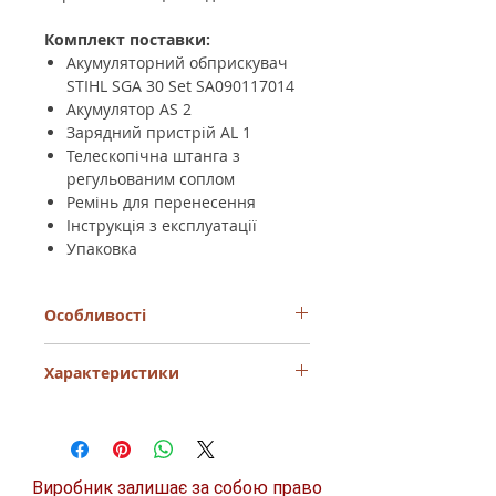
Комплект поставки:
Акумуляторний обприскувач
STIHL SGA 30 Set SA090117014
Акумулятор AS 2
Зарядний пристрій AL 1
Телескопічна штанга з
регульованим соплом
Ремінь для перенесення
Інструкція з експлуатації
Упаковка
Особливості
Безпомповий режим роботи —
Характеристики
немає необхідності вручну качати
повітря
Регульований тиск
— можна
Виробник
STIHL
адаптувати під різні типи рослин або
обробки
Тип
ранцевий
Constant Power
— стабільна
Виробник залишає за собою право
продуктивність при зниженні заряду