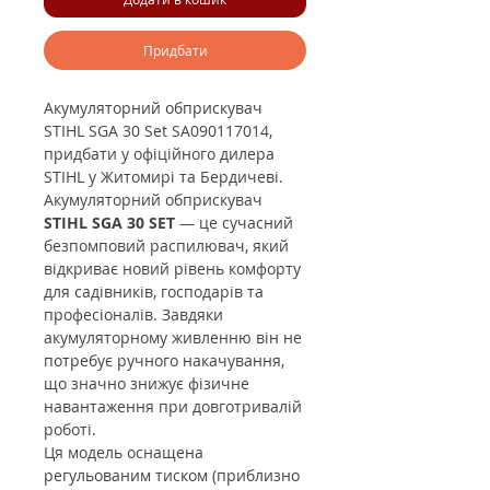
Придбати
Акумуляторний обприскувач
STIHL SGA 30 Set SA090117014,
придбати у офіційного дилера
STIHL у Житомирі та Бердичеві.
Акумуляторний обприскувач
STIHL SGA 30 SET
— це сучасний
безпомповий распилювач, який
відкриває новий рівень комфорту
для садівників, господарів та
професіоналів. Завдяки
акумуляторному живленню він не
потребує ручного накачування,
що значно знижує фізичне
навантаження при довготривалій
роботі.
Ця модель оснащена
регульованим тиском (приблизно