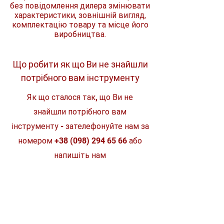
без повідомлення дилера змінювати
Об'єм бака, л
5
Великий
5-літровий бак
—
характеристики, зовнішній вигляд,
мінімальна кількість дозаправок
комплектацію товару та місце його
Продуктивність, л/
Автоматичне відключення при
3.4 .. 3.9
виробництва.
хв
відсутності рідини або простої
Легка вага та ергономіка —
зручність при носінні й роботі
Макс. тиск, бар
1.5 .. 2.5
Що робити як що Ви не знайшли
Телескопічний розпилювач — доступ
до важкодоступних місць
Наявність помпи
ні
потрібного вам інструменту
Сумісність із сервісними насадками
STIHL — можливість модернізації
Тип акумулятора
Li-Ion
Як що сталося так, що Ви не
Ідеальний для садівництва,
господарства, агровикористання
знайшли потрібного вам
Напруга
10.8
акумулятора,
інструменту - зателефонуйте нам за
номером
+38 (098) 294 65 66
або
Місткість
2.6
акумулятора, Ач
напишіть нам
mix.instrument21@gmail.com
Кількість
1
акумуляторів, шт.
Ми впевнені що зможемо Вам
допомогти!
Час автономної
до 30 хв
роботи