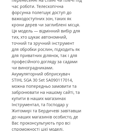
перенесенні на спині чи плечі під
час роботи. Телескопічна
форсунка полегшує доступ до
важкодоступних зон, таких як
крони дерев чи заглиблені місця.
Ця модель — відмінний вибір для
тих, хто шукає автономний,
точний та зручний інструмент
для обробки рослин, підходить як
для приватних ділянок, так і для
професійного догляду за садами
чи виноградниками.
Акумуляторний обприскувач
STIHL SGA 30 Set SA090117014,
можна попередньо замовити та
забронювати на нашому сайті, та
купити в наших магазинах
Інструментал, та Господар у
Житомирі та Бердичеві завітавши
до наших магазинів особисто, де
Вас проконсультують про всі
спроможності цієї моделі.